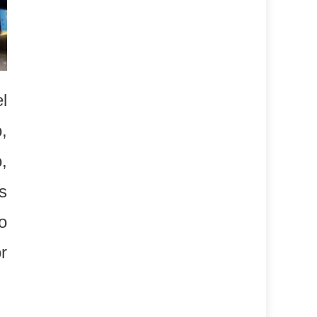
l
,
,
s
o
r