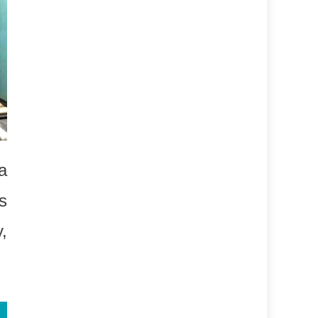
a
s
,