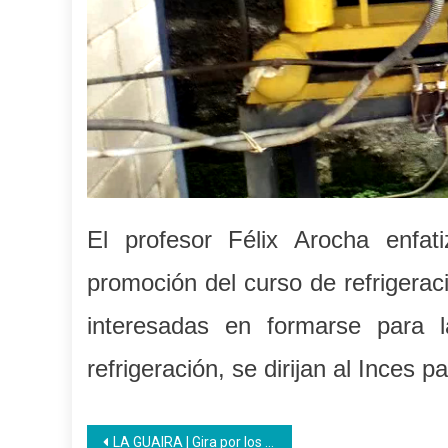
El profesor Félix Arocha enfat
promoción del curso de refrigerac
interesadas en formarse para l
refrigeración, se dirijan al Inces p
Navegación
LA GUAIRA | Gira por los medios regionales inicia en Radio Vargas 91.3 FM