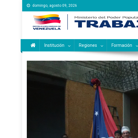
Saltar
domingo, agosto 09, 2026
al
contenido
Instituto Nacional de Ca
Inces
Institución
Regiones
Formación