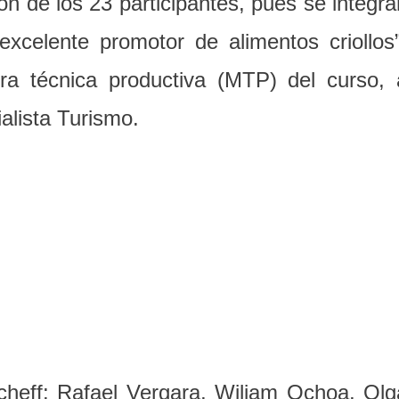
ón de los 23 participantes, pues se integra
xcelente promotor de alimentos criollos”
a técnica productiva (MTP) del curso, 
alista Turismo.
 cheff: Rafael Vergara, Wiliam Ochoa, Olg