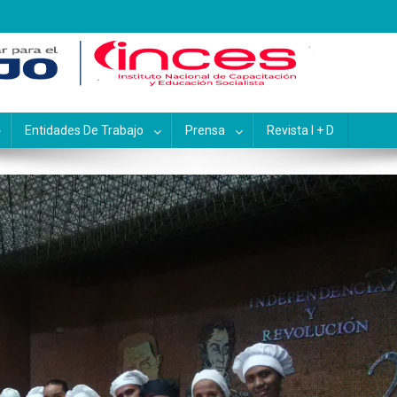
pacitación y Educación Socialis
Entidades De Trabajo
Prensa
Revista I + D