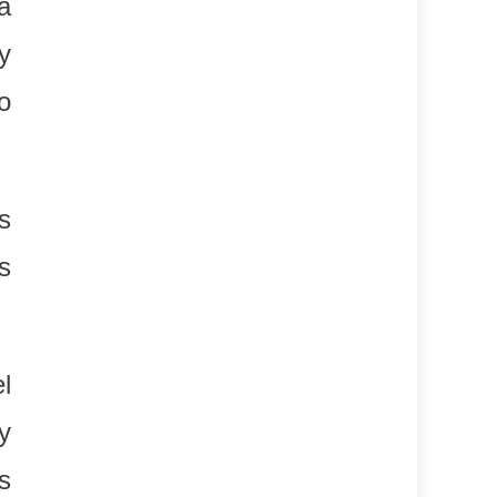
a
y
o
s
s
l
y
s