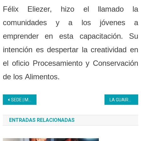
Félix Eliezer, hizo el llamado la
comunidades y
a
los jóvenes a
emprender en esta capacitación.
S
u
intención es despertar la creatividad en
el
oficio Procesamiento y Conservación
de los
A
limentos.
Navegación
SEDE | Ministerio de Agricultura Urbana realiza recorrido por CFS Inces
LA GUAIRA | El Inces recorrerá todo el estado La Guaira para certificar saberes empíricos
de
ENTRADAS RELACIONADAS
entradas