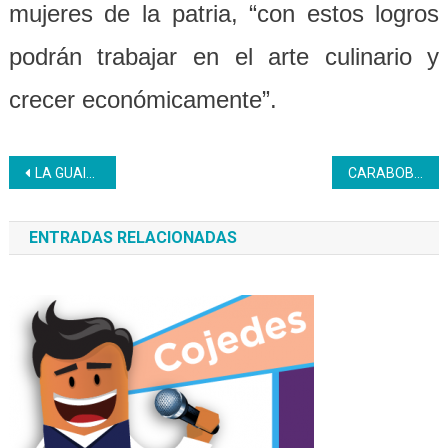
mujeres de la patria, “con estos logros
podrán trabajar en el arte culinario y
crecer económicamente”.
Navegación
LA GUAIRA | El Inces recorrerá todo el estado La Guaira para certificar saberes empíricos
CARABOBO | En el CFS Luis B. Prieto F. se realizó conversatorio sobre la doctrina chavista
de
ENTRADAS RELACIONADAS
entradas