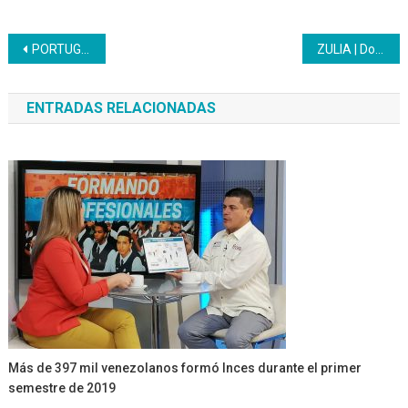
Navegación
PORTUGUESA | Culmina curso de Elaboración de Alpargatas y Cocuizas
ZULIA | Docente zuliano realiza exposición de los diversos logos aniversario del Inces
de
ENTRADAS RELACIONADAS
entradas
Más de 397 mil venezolanos formó Inces durante el primer
semestre de 2019