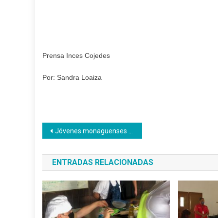
Prensa Inces Cojedes
Por: Sandra Loaiza
Navegación
Jóvenes monaguenses participaron activamente en Encuentro Nacional del Movimiento Somos Aprendices
de
ENTRADAS RELACIONADAS
entradas