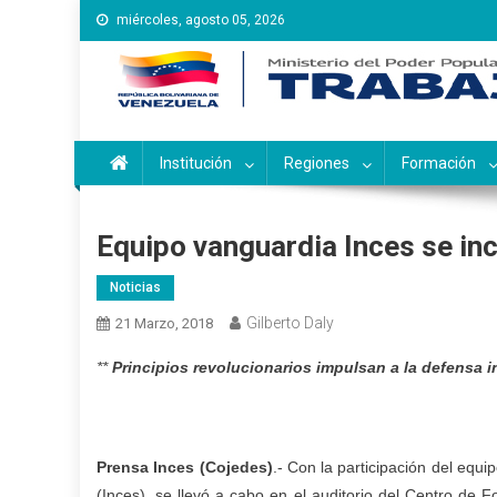
Saltar
miércoles, agosto 05, 2026
al
contenido
Instituto Nacional de Ca
Inces
Institución
Regiones
Formación
Equipo vanguardia Inces se in
Noticias
Gilberto Daly
21 Marzo, 2018
**
Principios revolucionarios impulsan a la defensa i
Prensa Inces (Cojedes)
.- Con la participación del equi
(Inces), se llevó a cabo en el auditorio del Centro de Fo