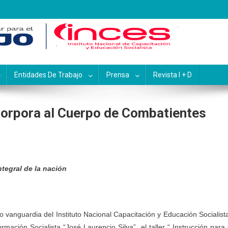
pacitación y Educación Socialis
Entidades De Trabajo
Prensa
Revista I + D
corpora al Cuerpo de Combatientes
ntegral de la nación
po vanguardia del Instituto Nacional Capacitación y Educación Socialist
rmación Socialista “José Laurencio Silva”, el taller “ Instrucción para 