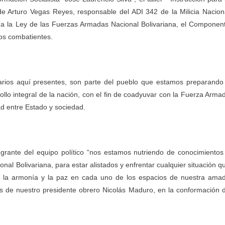
 Arturo Vegas Reyes, responsable del ADI 342 de la Milicia Nacion
 a la Ley de las Fuerzas Armadas Nacional Bolivariana, el Componen
rpos combatientes.
tarios aquí presentes, son parte del pueblo que estamos preparando
llo integral de la nación, con el fin de coadyuvar con la Fuerza Arma
ad entre Estado y sociedad.
tegrante del equipo político “nos estamos nutriendo de conocimientos
onal Bolivariana, para estar alistados y enfrentar cualquier situación q
r la armonía y la paz en cada uno de los espacios de nuestra ama
es de nuestro presidente obrero Nicolás Maduro, en la conformación 