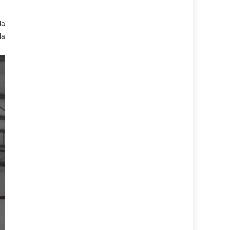
la
la