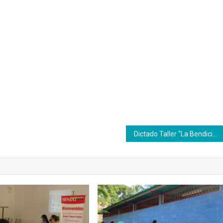
Dictado Taller “La Bendición de ser Mujer” al talento humano en Aragua