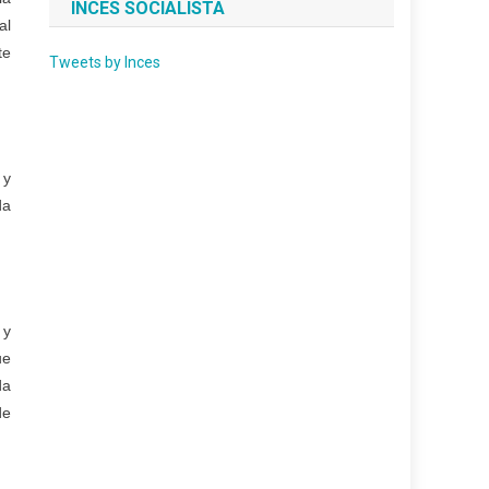
INCES SOCIALISTA
al
te
Tweets by Inces
 y
da
 y
ue
da
de