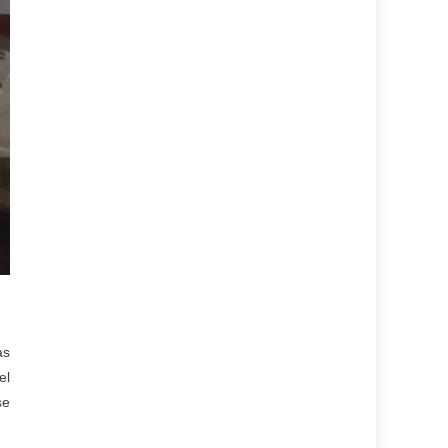
as
el
se