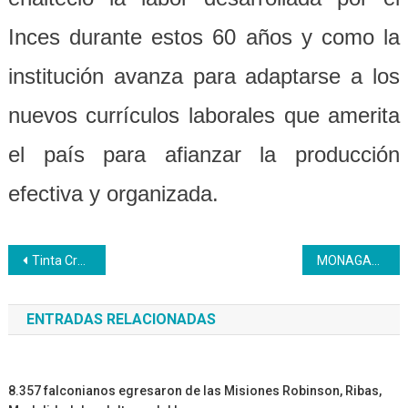
Inces durante estos 60 años y como la
institución avanza para adaptarse a los
nuevos currículos laborales que amerita
el país para afianzar la producción
efectiva y organizada.
Navegación
Tinta Cruda: Llegó la hora del Inces
MONAGAS | Celebrada muestra didáctica Inces 2019
de
ENTRADAS RELACIONADAS
entradas
8.357 falconianos egresaron de las Misiones Robinson, Ribas,