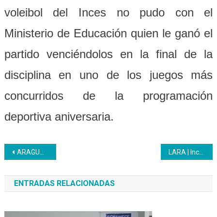
voleibol del Inces no pudo con el
Ministerio de Educación quien le ganó el
partido venciéndolos en la final de la
disciplina en uno de los juegos más
concurridos de la programación
deportiva aniversaria.
Navegación
ARAGUA | Unidad de Tributos Inces llevó jornada informativa a la Cámara de Industriales del estado
LARA | Inces obra y creación del maestreo Luis Beltrán Prieto Figueroa
de
ENTRADAS RELACIONADAS
entradas