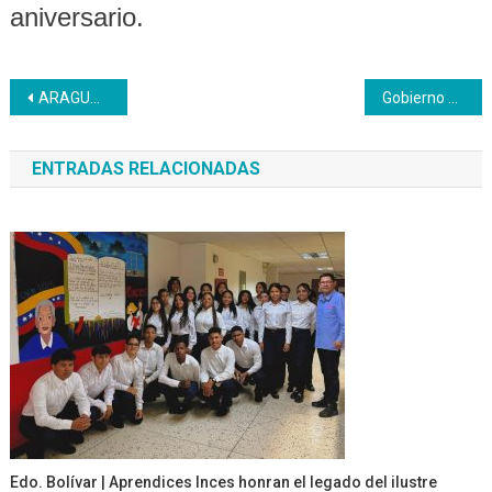
aniversario.
Navegación
ARAGUA | La gran familia Inces disfrutó de merecidos reconocimientos por su esfuerzo
Gobierno Bolivariano garantiza victorioso regreso a clases
de
ENTRADAS RELACIONADAS
entradas
Edo. Bolívar | Aprendices Inces honran el legado del ilustre