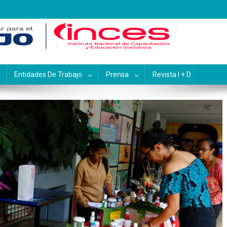
pacitación y Educación Socialis
Entidades De Trabajo
Prensa
Revista I + D