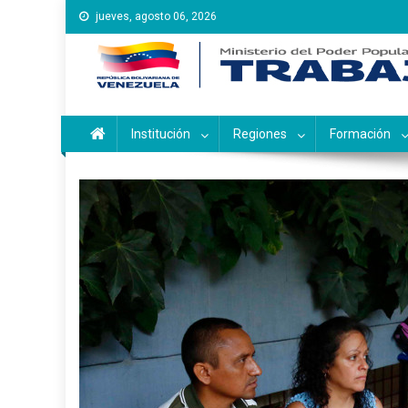
Saltar
jueves, agosto 06, 2026
al
contenido
Instituto Nacional de Ca
Inces
Institución
Regiones
Formación