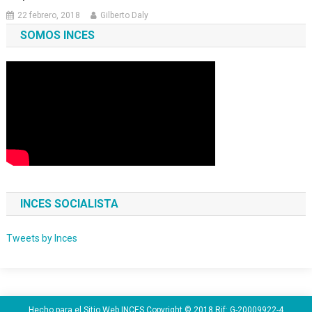
22 febrero, 2018
Gilberto Daly
SOMOS INCES
INCES SOCIALISTA
Tweets by Inces
Hecho para el Sitio Web INCES Copyright © 2018 Rif: G-20009922-4