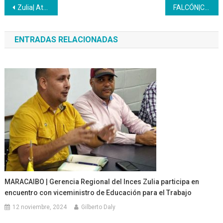
Navegación
Zulia| Atendidos 120 aspirantes al PNA en el Zulia
FALCÓN|CFS “José Leonardo Chirino” impulsa el motor textil
de
ENTRADAS RELACIONADAS
entradas
MARACAIBO | Gerencia Regional del Inces Zulia participa en
encuentro con viceministro de Educación para el Trabajo
12 noviembre, 2024
Gilberto Daly