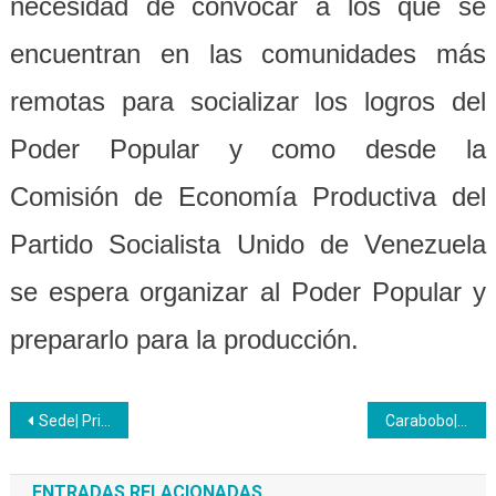
necesidad de convocar a los que se
encuentran en las comunidades más
remotas para socializar los logros del
Poder Popular y como desde la
Comisión de Economía Productiva del
Partido Socialista Unido de Venezuela
se espera organizar al Poder Popular y
prepararlo para la producción.
Navegación
Sede| Prieto Figueroa como una insigne figura cargada de humanidad
Carabobo| Realizó Plan de Actividades Recreativas para Hijos de los Trabajadores
de
ENTRADAS RELACIONADAS