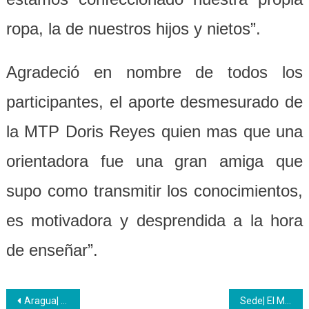
ropa, la de nuestros hijos y nietos”.
Agradeció en nombre de todos los
participantes, el aporte desmesurado de
la MTP Doris Reyes quien mas que una
orientadora fue una gran amiga que
supo como transmitir los conocimientos,
es motivadora y desprendida a la hora
de enseñar”.
Navegación
Aragua| El pueblo trabajador se mantiene ampliando sus conocimientos
Sede| El Motor Turismo es fundamental para la Patria