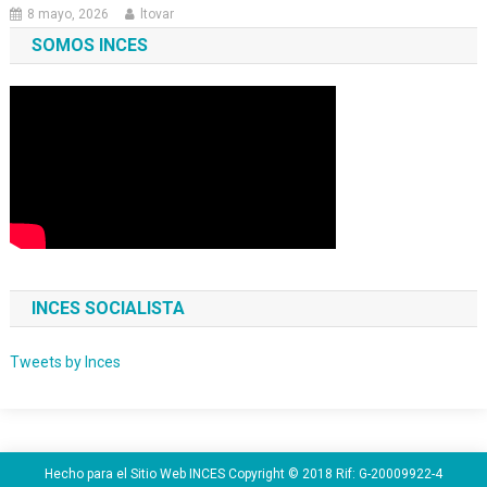
8 mayo, 2026
ltovar
SOMOS INCES
INCES SOCIALISTA
Tweets by Inces
Hecho para el Sitio Web INCES Copyright © 2018 Rif: G-20009922-4