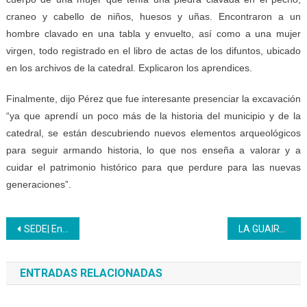
craneo y cabello de niños, huesos y uñas. Encontraron a un
hombre clavado en una tabla y envuelto, así como a una mujer
virgen, todo registrado en el libro de actas de los difuntos, ubicado
en los archivos de la catedral. Explicaron los aprendices.
Finalmente, dijo Pérez que fue interesante presenciar la excavación
“ya que aprendí un poco más de la historia del municipio y de la
catedral, se están descubriendo nuevos elementos arqueológicos
para seguir armando historia, lo que nos enseña a valorar y a
cuidar el patrimonio histórico para que perdure para las nuevas
generaciones”.
Navegación
SEDE| En somos Inces se habló de la Juventud por Radio Miraflores
LA GUAIRA | Mesa de construcción curricular asume organización para el cumplimiento de las metas del año 2019
de
ENTRADAS RELACIONADAS
entradas