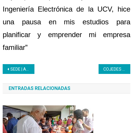
Ingeniería Electrónica de la UCV, hice
una pausa en mis estudios para
planificar y emprender mi empresa
familiar”
Navegación
SEDE | Abre sesión de ejercicios para mejorar las habilidades motrices
COJEDES | Aprendices visitan patrimonio eclesiásticos de San Carlos
de
ENTRADAS RELACIONADAS
entradas