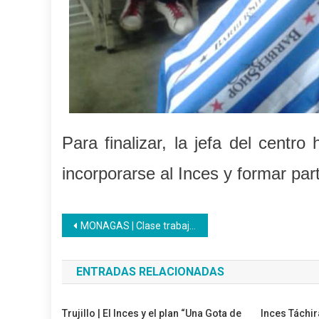
Para finalizar, la jefa del centr
incorporarse al Inces y formar par
Navegación
MONAGAS | Clase trabajadora de Petrodelta se acredita en el Inces
de
ENTRADAS RELACIONADAS
entradas
Trujillo | El Inces y el plan “Una Gota de
Inces Táchir