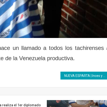
o hace un llamado a todos los tachirenses 
te de la Venezuela productiva.
NUEVA ESPARTA | Inces y cadena de hoteles Faranda apuestan por la formación productiva en el sector turismo
a realiza el 1er diplomado