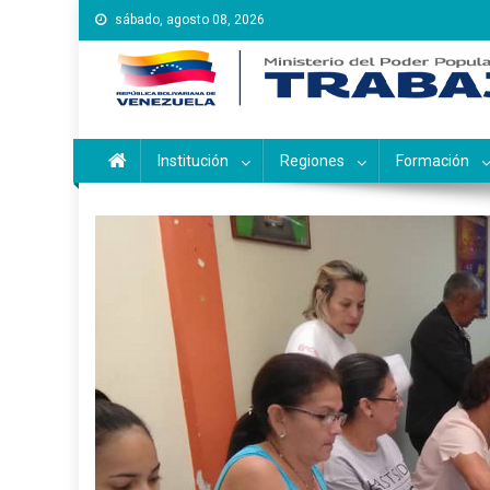
Saltar
sábado, agosto 08, 2026
al
contenido
Instituto Nacional de Ca
Inces
Institución
Regiones
Formación