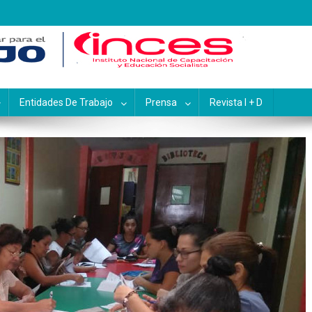
pacitación y Educación Socialis
Entidades De Trabajo
Prensa
Revista I + D