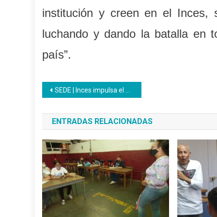
institución y creen en el Inces,
luchando y dando la batalla en t
país”.
Navegación
SEDE | Inces impulsa el deporte en instituciones educativas
de
ENTRADAS RELACIONADAS
entradas