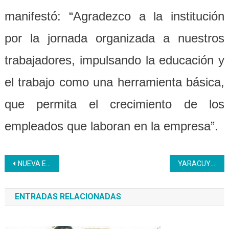
manifestó: “Agradezco a la institución
por la jornada organizada a nuestros
trabajadores, impulsando la educación y
el trabajo como una herramienta básica,
que permita el crecimiento de los
empleados que laboran en la empresa”.
Navegación
NUEVA ESPARTA | 20 Jóvenes del PNA culminaron su formación en Bolipuertos
YARACUY | Culminó curso de elaboración de bolsos y morrales en tela
de
ENTRADAS RELACIONADAS
entradas