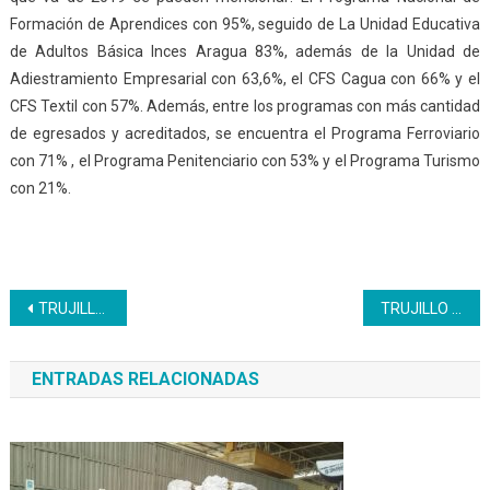
Formación de Aprendices con 95%, seguido de La Unidad Educativa
de Adultos Básica Inces Aragua 83%, además de la Unidad de
Adiestramiento Empresarial con 63,6%, el CFS Cagua con 66% y el
CFS Textil con 57%. Además, entre los programas con más cantidad
de egresados y acreditados, se encuentra el Programa Ferroviario
con 71% , el Programa Penitenciario con 53% y el Programa Turismo
con 21%.
Navegación
TRUJILLO | “Nunca pensé que iba a ser condecorado por el Inces”
TRUJILLO | Inces debate consulta regreso a clases semi presenciales
de
ENTRADAS RELACIONADAS
entradas