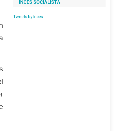
INCES SOCIALISTA
Tweets by Inces
n
a
s
l
r
e