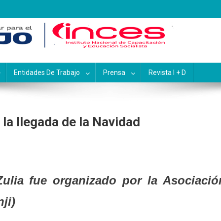
pacitación y Educación Socialis
Entidades De Trabajo
Prensa
Revista I + D
 la llegada de la Navidad
Zulia fue organizado por la Asociació
ji)