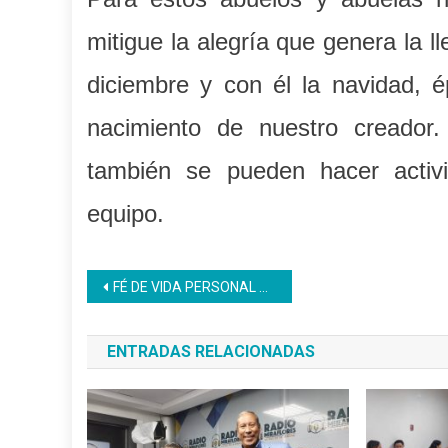
mitigue la alegría que genera la
diciembre y con él la navidad, 
nacimiento de nuestro creador
también se pueden hacer activi
equipo.
Navegación
FÉ DE VIDA PERSONAL JUBILADO, PENSIONADO Y SOBREVIVIENTES
de
ENTRADAS RELACIONADAS
entradas