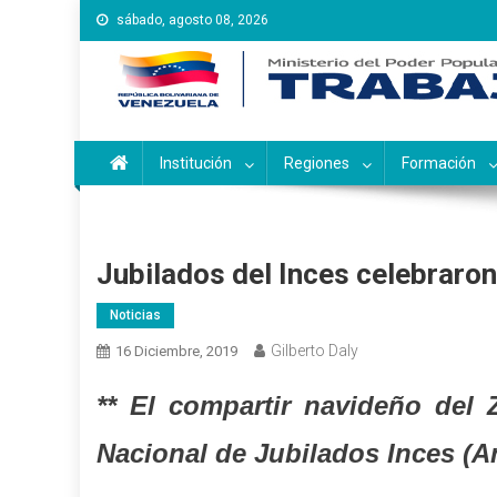
Saltar
sábado, agosto 08, 2026
al
contenido
Instituto Nacional de Ca
Inces
Institución
Regiones
Formación
Jubilados del Inces celebraron
Noticias
Gilberto Daly
16 Diciembre, 2019
** El compartir navideño del 
Nacional de Jubilados Inces (An