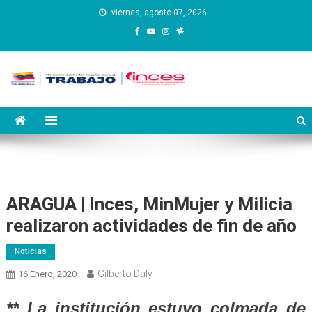
Saltar
viernes, agosto 07, 2026
al
contenido
Instituto Nacional de
Inces
Capacitación y Educación
Socialista
ARAGUA | Inces, MinMujer y Milicia
realizaron actividades de fin de año
Noticias
Gilberto Daly
16 Enero, 2020
** La institución estuvo colmada de