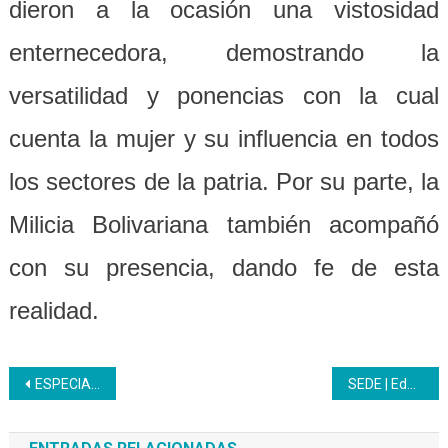
dieron a la ocasión una vistosidad
enternecedora, demostrando la
versatilidad y ponencias con la cual
cuenta la mujer y su influencia en todos
los sectores de la patria. Por su parte, la
Milicia Bolivariana también acompañó
con su presencia, dando fe de esta
realidad.
Navegación
ESPECIAL DÍA DEL MAESTRO “Amo al Inces y estoy feliz de pertenecer a él desde hace 30 años”
SEDE | Educadores Inces encabezaron actos por Día del Maestro en el Panteón Nacional
de