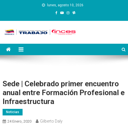
Saltar
lunes, agosto 10, 2026
al
contenido
Instituto Nacional de
Inces
Capacitación y Educación
Socialista
Sede | Celebrado primer encuentro
anual entre Formación Profesional e
Infraestructura
Noticias
Gilberto Daly
24 Enero, 2020