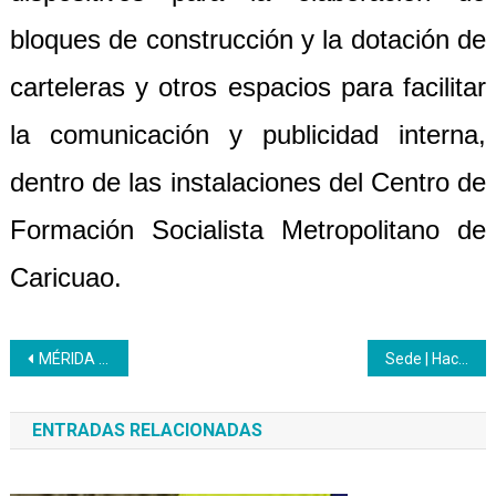
bloques de construcción y la dotación de
carteleras y otros espacios para facilitar
la comunicación y publicidad interna,
dentro de las instalaciones del Centro de
Formación Socialista Metropolitano de
Caricuao.
Navegación
MÉRIDA | Impulsará la productividad a través de la capacitación en el 2020
Sede | Hace 62 años el pueblo venezolano marcó la gesta histórica-popular
de
ENTRADAS RELACIONADAS
entradas