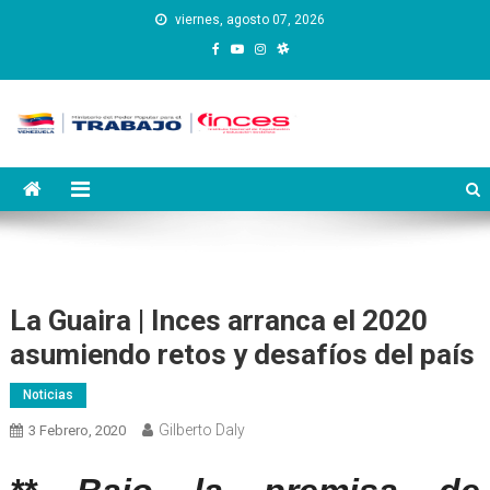
Saltar
viernes, agosto 07, 2026
al
contenido
Instituto Nacional de
Inces
Capacitación y Educación
Socialista
La Guaira | Inces arranca el 2020
asumiendo retos y desafíos del país
Noticias
Gilberto Daly
3 Febrero, 2020