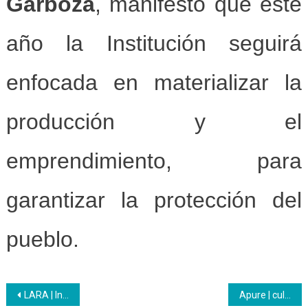
Garboza
, manifestó que este
año la Institución seguirá
enfocada en materializar la
producción y el
emprendimiento, para
garantizar la protección del
pueblo.
Navegación
LARA | Inces recibe y orienta a los aspirantes y atina a sus expectativas
Apure | culminó con éxito proyecto con niños de condiciones especiales.