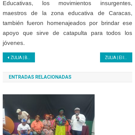
Educativas, los movimientos insurgentes,
maestros de la zona educativa de Caracas,
también fueron homenajeados por brindar ese
apoyo que sirve de catapulta para todos los
jóvenes.
Navegación
ZULIA | Bachillerato Productivo Inces tributa al crecimiento e inicia su período de inscripciones
ZULIA | El Inces prepara sus sedes para iniciar sus procesos de formación 2023
de
ENTRADAS RELACIONADAS
entradas