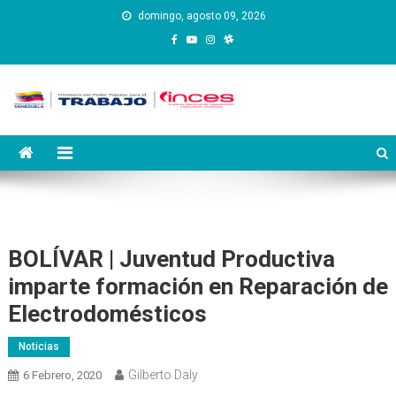
Saltar
domingo, agosto 09, 2026
al
contenido
Instituto Nacional de
Inces
Capacitación y Educación
Socialista
BOLÍVAR | Juventud Productiva
imparte formación en Reparación de
Electrodomésticos
Noticias
Gilberto Daly
6 Febrero, 2020