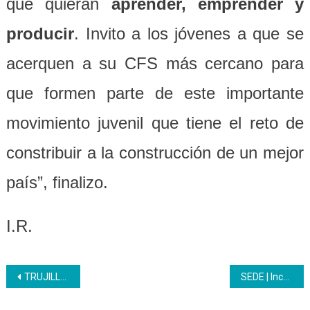
que quieran
aprender, emprender y
producir
. Invito a los jóvenes a que se
acerquen a su CFS más cercano para
que formen parte de este importante
movimiento juvenil que tiene el reto de
constribuir a la construcción de un mejor
país”, finalizo.
I.R.
Navegación
TRUJILLO | Inces apuesta a la formación socio productiva
SEDE | Inces continúa formación productiva en todo el país
de