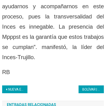
ayudarnos y acompañarnos en este
proceso, pues la transversalidad del
Inces es innegable. La presencia del
Mpppst es la garantía que estos trabajos
se cumplan”. manifestó, la líder del
Inces-Trujillo.
RB
Navegación
NUEVA ESPARTA | Imparten formación a privados de libertad y en comunidades mediante programa penitenciario
BOLÍVAR | Juventud Productiva imparte formación en Reparación de Electrodomésticos
de
ENTRADAS RELACIONADAS