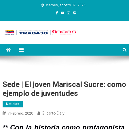
Saltar
viernes, agosto 07, 2026
al
contenido
Instituto Nacional de
Inces
Capacitación y Educación
Socialista
Sede | El joven Mariscal Sucre: como
ejemplo de juventudes
Noticias
Gilberto Daly
7 Febrero, 2020
** Con la historia como protagonista,