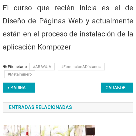
El curso que recién inicia es el de
Diseño de Páginas Web y actualmente
están en el proceso de instalación de la
aplicación Kompozer.
Etiquetado
#ARAGUA
#FormaciónADistancia
#Metalminero
Navegación
BARINAS | Estudiantes del bachillerato productivo continúan su proceso formativo desde casa
CARABOBO | Taller Buen uso de las Redes Sociales se realizó en el CFS Rafael Urdaneta
de
ENTRADAS RELACIONADAS
entradas