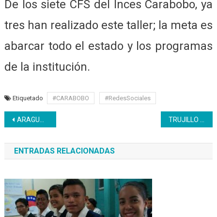
De los siete CFS del Inces Carabobo, ya
tres han realizado este taller; la meta es
abarcar todo el estado y los programas
de la institución.
Etiquetado
#CARABOBO
#RedesSociales
Navegación
ARAGUA | Inces La Victoria activo con la formación a distancia
TRUJILLO | Inces forma en agricultura urbana
de
ENTRADAS RELACIONADAS
entradas