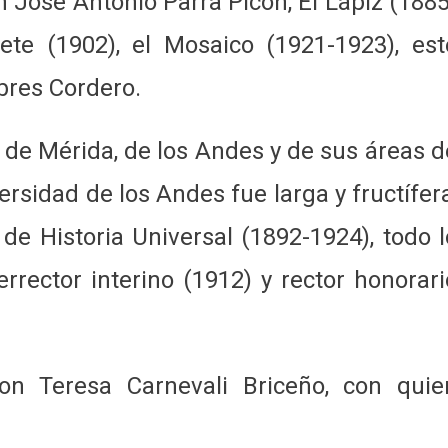
 José Antonio Parra Picón, El Lápiz (1885
lete (1902), el Mosaico (1921-1923), est
bres Cordero.
a de Mérida, de los Andes y de sus áreas d
versidad de los Andes fue larga y fructífera
e Historia Universal (1892-1924), todo l
rrector interino (1912) y rector honorari
n Teresa Carnevali Briceño, con quie