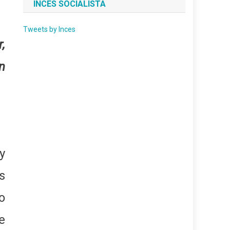
INCES SOCIALISTA
Tweets by Inces
,
n
y
s
o
e