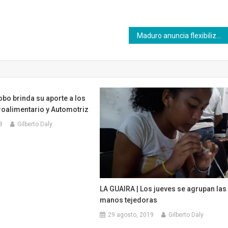
Maduro anuncia flexibilización de cuarentena, costo de la gasolina y cifras de la COVID-19
bo brinda su aporte a los
oalimentario y Automotriz
8
Gilberto Daly
LA GUAIRA | Los jueves se agrupan las
manos tejedoras
29 agosto, 2019
Gilberto Daly