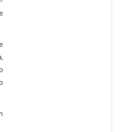
-
e
e
,
o
o
n