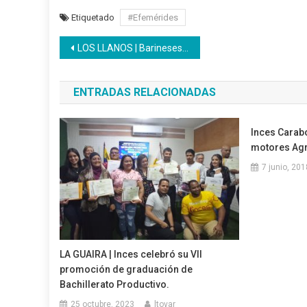
Etiquetado
#Efemérides
Navegación
LOS LLANOS | Barineses culminaron taller Elaboración de pasapalos
de
ENTRADAS RELACIONADAS
entradas
Inces Carabo
motores Agr
7 junio, 201
LA GUAIRA | Inces celebró su VII
promoción de graduación de
Bachillerato Productivo.
25 octubre, 2023
ltovar