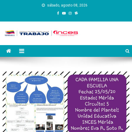
Saltar
sábado, agosto 08, 2026
al
contenido
Instituto Nacional de
Inces
Capacitación y Educación
Socialista