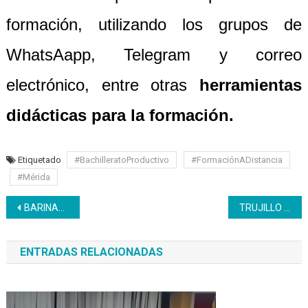
formación, utilizando los grupos de
WhatsAapp, Telegram y correo
electrónico, entre otras
herramientas
didácticas para la formación.
Etiquetado
#BachilleratoProductivo
#FormaciónADistancia
#Mérida
Navegación
BARINAS | Inces fortalece el motor agroalimentario con la formación Siembra directa
TRUJILLO | Inces y gobernación inician capacitación textil
de
ENTRADAS RELACIONADAS
entradas