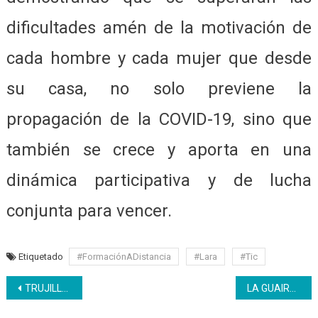
dificultades amén de la motivación de
cada hombre y cada mujer que desde
su casa, no solo previene la
propagación de la COVID-19, sino que
también se crece y aporta en una
dinámica participativa y de lucha
conjunta para vencer.
Etiquetado
#FormaciónADistancia
#Lara
#Tic
Navegación
TRUJILLO | Inces y gobernación inician capacitación textil
LA GUAIRA | Inces asegura inclusión, equidad y calidad en la continuidad del bachillerato productivo
de