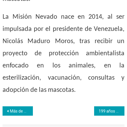
La Misión Nevado nace en 2014, al ser
impulsada por el presidente de Venezuela,
Nicolás Maduro Moros, tras recibir un
proyecto de protección ambientalista
enfocado en los animales, en la
esterilización, vacunación, consultas y
adopción de las mascotas.
Navegación
Más de 2 mil mirandinos se forman en línea con el Inces
199 años de la Batalla de Cumarebo
de