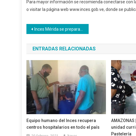
Para mayor información se recomienda conectarse con la
o visitar la página web www.inces.gob.ve, donde se publicar
Navegación
Inces Mérida se prepara para graduar 64 nuevos Bachilleres Productivos
de
ENTRADAS RELACIONADAS
entradas
Equipo humano del Inces recupera
AMAZONAS | 
centros hospitalarios en todo el país
unidad curr
Pastelería
20 febrero, 2021
ltovar