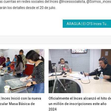
s cuentas en redes sociales del Inces @Incessocialista, @Somos_inces
án los detalles desde el 20 de julio.
ARAGUA | El CFS Inces Turismo endulza la cuarentena desde sus formaciones en casa
Inces Inició con la nueva
Oficialmente el Inces alcanzó el hito d
icular Masa Básica de
un millón de inscripciones este año
2024