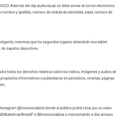
223. Además del clip audiovisual, se debe enviar al correo electrónico
nombre y apellido, número de cédula de identidad, edad, número de
teligente, mientras que los segundos lugares obtendrán una tablet
r de zapatos deportivos.
ndrá todos los derechos relativos sobre los videos, imágenes y audios d
propósitos informativos o publicitarios en periódicos, revistas, páginas
ión.
 Instagram @Incessocialista donde el público podrá votar por su video
 de @WuikelmanAngelP e @Incessocialista o mencionando a dos amigos