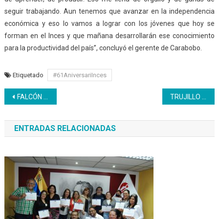
seguir trabajando. Aun tenemos que avanzar en la independencia
económica y eso lo vamos a lograr con los jóvenes que hoy se
forman en el Inces y que mañana desarrollarán ese conocimiento
para la productividad del país”, concluyó el gerente de Carabobo.
Etiquetado
#61AniversariInces
Navegación
FALCÓN | 61 Años cumplió el Inces impulsando la Educación Técnica Profesional
TRUJILLO | Inces celebró atípicamente los 61 años de fundación
de
ENTRADAS RELACIONADAS
entradas