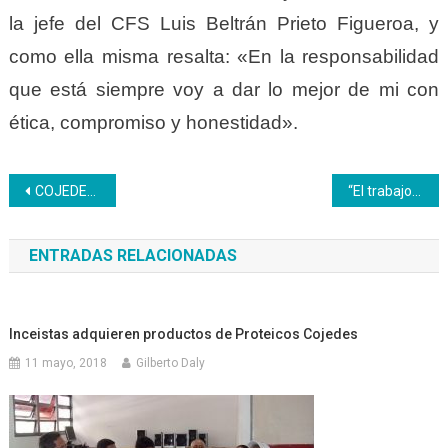
la jefe del CFS Luis Beltrán Prieto Figueroa, y
como ella misma resalta: «En la responsabilidad
que está siempre voy a dar lo mejor de mi con
ética, compromiso y honestidad».
Navegación
COJEDES | Unidad Curricular Legislación Educativa se imparte en el Plan de Formación de Facilitadores
“El trabajo brinda oportunidades para edificar y aportar soluciones para una mejor Venezuela»
de
ENTRADAS RELACIONADAS
entradas
Inceistas adquieren productos de Proteicos Cojedes
11 mayo, 2018
Gilberto Daly