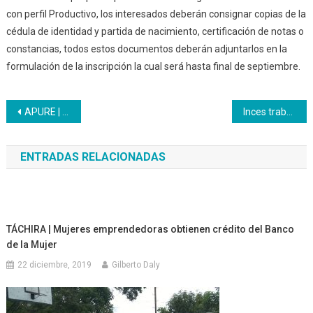
con perfil Productivo, los interesados deberán consignar copias de la
cédula de identidad y partida de nacimiento, certificación de notas o
constancias, todos estos documentos deberán adjuntarlos en la
formulación de la inscripción la cual será hasta final de septiembre.
Navegación
APURE | El Inces prosigue con las formaciones técnicas productivas durante el mes de septiembre
Inces trabaja en una nueva plataforma de aprendizaje virtual
de
ENTRADAS RELACIONADAS
entradas
TÁCHIRA | Mujeres emprendedoras obtienen crédito del Banco
de la Mujer
22 diciembre, 2019
Gilberto Daly