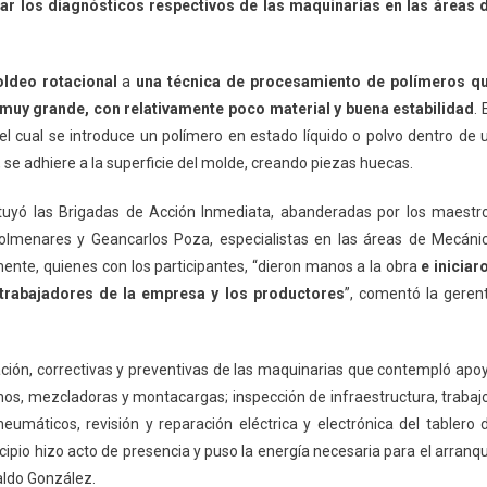
zar los diagnósticos respectivos de las maquinarias en las áreas 
ldeo rotacional
a
una técnica de procesamiento de polímeros q
uy grande, con relativamente poco material y buena estabilidad
. 
l cual se introduce un polímero en estado líquido o polvo dentro de 
í, se adhiere a la superficie del molde, creando piezas huecas.
tituyó las Brigadas de Acción Inmediata, abanderadas por los maestr
Colmenares y Geancarlos Poza, especialistas en las áreas de Mecáni
vamente, quienes con los participantes, “dieron manos a la obra
e iniciar
trabajadores de la empresa y los productores
”, comentó la geren
ión, correctivas y preventivas de las maquinarias que contempló apo
ornos, mezcladoras y montacargas; inspección de infraestructura, trabaj
umáticos, revisión y reparación eléctrica y electrónica del tablero 
incipio hizo acto de presencia y puso la energía necesaria para el arranq
aldo González.