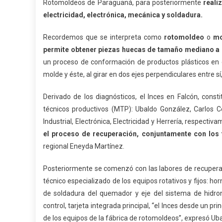
Rotomoldeos de Paraguaná, para posteriormente
reali
electricidad, electrónica, mecánica y soldadura.
Recordemos que se interpreta como
rotomoldeo
o
mo
permite obtener piezas huecas de tamaño mediano a m
un proceso de conformación de productos plásticos en e
molde y éste, al girar en dos ejes perpendiculares entre s
Derivado de los diagnósticos, el Inces en Falcón, cons
técnicos productivos (MTP): Ubaldo González, Carlos 
Industrial, Electrónica, Electricidad y Herrería, respecti
el proceso de recuperación, conjuntamente con los 
regional Eneyda Martínez.
Posteriormente se comenzó con las labores de recuperac
técnico especializado de los equipos rotativos y fijos: h
de soldadura del quemador y eje del sistema de hidrone
control, tarjeta integrada principal, “el Inces desde un pr
de los equipos de la fábrica de rotomoldeos”, expresó Ub