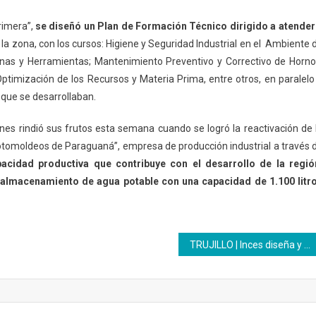
Primera”,
se diseñó un Plan de Formación Técnico dirigido a atender
 la zona, con los cursos: Higiene y Seguridad Industrial en el Ambiente 
inas y Herramientas; Mantenimiento Preventivo y Correctivo de Horno
ptimización de los Recursos y Materia Prima, entre otros, en paralelo
que se desarrollaban.
es rindió sus frutos esta semana cuando se logró la reactivación de 
otomoldeos de Paraguaná”, empresa de producción industrial a través 
pacidad productiva que contribuye con el desarrollo de la regió
l almacenamiento de agua potable con una capacidad de 1.100 litr
TRUJILLO | Inces diseña y fabrica 211 quimonos quirúrgicos