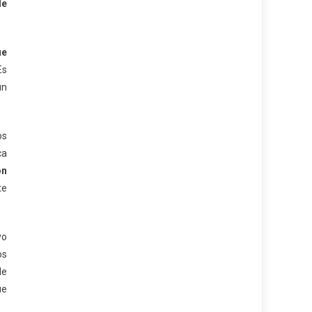
de
ue
Es
un
os
ca
on
te
yo
os
de
ue