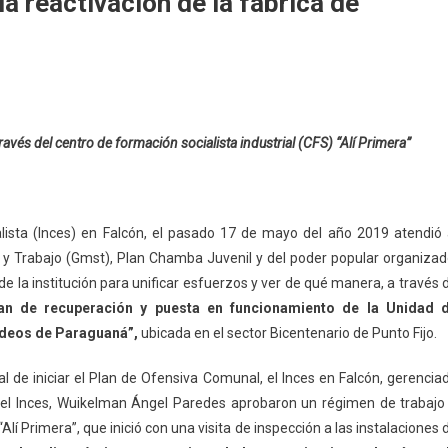
a reactivación de la fábrica de
través del centro de formación socialista industrial (CFS) “Alí Primera”
alista (Inces) en Falcón, el pasado 17 de mayo del año 2019 atendió 
 y Trabajo (Gmst), Plan Chamba Juvenil y del poder popular organizad
e la institución para unificar esfuerzos y ver de qué manera, a través 
an de recuperación y puesta en funcionamiento de la Unidad 
ldeos de Paraguaná”,
ubicada en el sector Bicentenario de Punto Fijo.
al de iniciar el Plan de Ofensiva Comunal, el Inces en Falcón, gerencia
del Inces, Wuikelman Ángel Paredes aprobaron un régimen de trabajo
“Alí Primera”, que inició con una visita de inspección a las instalaciones 