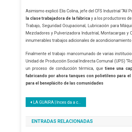
Asimismo explicó Elis Colina, jefe del CFS Industrial “Alí 
la clase trabajadora de la fábrica
y a los productores de
Trabajo, Seguridad Ocupacional, Lubricación para Máqu
Mezcladores y Pulverizadora Industrial, Montacargas y O
innumerables trabajos adicionales de acondicionamiento 
Finalmente el trabajo mancomunado de varias institucion
Unidad de Producción Social Indirecta Comunal (UPS) “R
un proceso de conducción térmica, que
tiene una ca
fabricando por ahora tanques con polietileno para e
para el beneplácito de las comunidades
Navegación
LA GUAIRA | Inces da a conocer claves para afrontar con éxito la educación a distancia
de
ENTRADAS RELACIONADAS
entradas