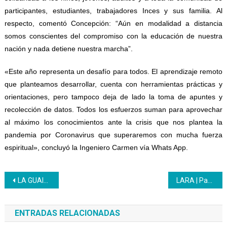
participantes, estudiantes, trabajadores Inces y sus familia. Al
respecto, comentó Concepción: “Aún en modalidad a distancia
somos conscientes del compromiso con la educación de nuestra
nación y nada detiene nuestra marcha”.
«Este año representa un desafío para todos. El aprendizaje remoto
que planteamos desarrollar, cuenta con herramientas prácticas y
orientaciones, pero tampoco deja de lado la toma de apuntes y
recolección de datos. Todos los esfuerzos suman para aprovechar
al máximo los conocimientos ante la crisis que nos plantea la
pandemia por Coronavirus que superaremos con mucha fuerza
espiritual», concluyó la Ingeniero Carmen vía Whats App.
Navegación
LA GUAIRA: El Inces fortalece relaciones institucionales con Aeropostal de Venezuela
LARA | Para el regreso a clases el Inces entregó kit escolar
de
ENTRADAS RELACIONADAS
entradas