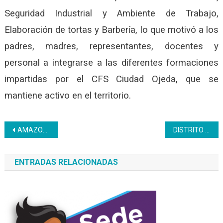
Seguridad Industrial y Ambiente de Trabajo,
Elaboración de tortas y Barbería, lo que motivó a los
padres, madres, representantes, docentes y
personal a integrarse a las diferentes formaciones
impartidas por el CFS Ciudad Ojeda, que se
mantiene activo en el territorio.
Navegación
AMAZONAS | PDVAL Recibe formación de atención al público
DISTRITO CAPITAL | Las Bricomiles llegaron a Caracas para quedarse
de
ENTRADAS RELACIONADAS
entradas