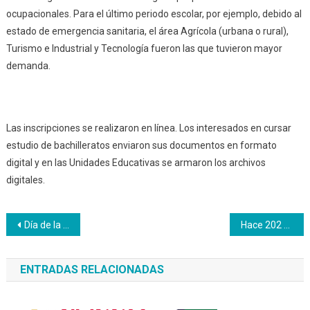
ocupacionales. Para el último periodo escolar, por ejemplo, debido al
estado de emergencia sanitaria, el área Agrícola (urbana o rural),
Turismo e Industrial y Tecnología fueron las que tuvieron mayor
demanda.
Las inscripciones se realizaron en línea. Los interesados en cursar
estudio de bachilleratos enviaron sus documentos en formato
digital y en las Unidades Educativas se armaron los archivos
digitales.
Navegación
Día de la Victoria Perfecta: Cuando Chávez se volvió 8 millones
Hace 202 años el Libertador Simón Bolívar reafirmó el carácter antiimperialista al responder pretensiones injerencistas de EE.UU.
de
ENTRADAS RELACIONADAS
entradas