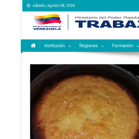
Saltar
sábado, agosto 08, 2026
al
contenido
Instituto Nacional de Ca
Inces
Institución
Regiones
Formación