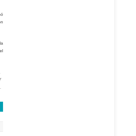
mó
ón
la
el
a
Y
.