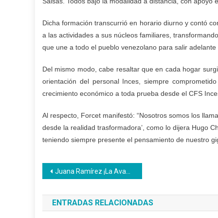
Salsas. Todos bajo la modalidad a distancia, con apoyo 
Dicha formación transcurrió en horario diurno y contó 
a las actividades a sus núcleos familiares, transformand
que une a todo el pueblo venezolano para salir adelante
Del mismo modo, cabe resaltar que en cada hogar surgió
orientación del personal Inces, siempre comprometido 
crecimiento económico a toda prueba desde el CFS Inces
Al respecto, Forcet manifestó: “Nosotros somos los llama
desde la realidad trasformadora’, como lo dijera Hugo C
teniendo siempre presente el pensamiento de nuestro gig
Navegación
Juana Ramírez ¡La Avanzadora! símbolo de pasión y entrega por la causa libertaria en Venezuela
de
ENTRADAS RELACIONADAS
entradas