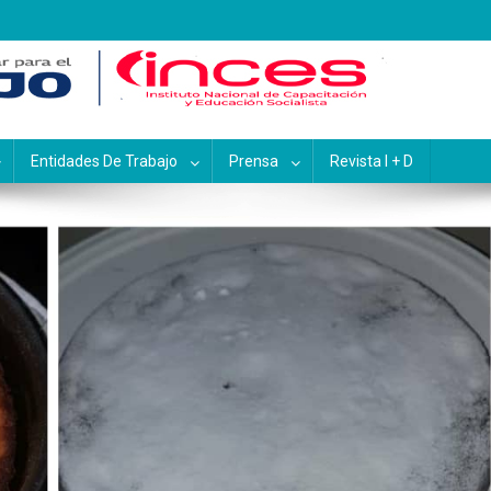
pacitación y Educación Socialis
Entidades De Trabajo
Prensa
Revista I + D