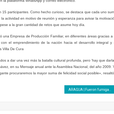
en la plataforma WhatsApp y correo electrónico.
con 15 participantes. Como hecho curioso, se destaca que cada uno su
o la actividad en motivo de reunión y esperanza para avivar la motivaci
 pese a la gran cantidad de retos que asume hoy día.
 una Empresa de Producción Familiar, en diferentes áreas gracias a 
con el emprendimiento de la nación hacia el desarrollo integral y 
 Villa De Cura
dos a dar una vez más la batalla cultural profunda, pero ‘hay que darl
hávez, en su Mensaje anual ante la Asamblea Nacional, del año 2009. 
ante procuraremos la mayor suma de felicidad social posible», resaltó
ARAGUA | Fueron fumigados los espacios del CFS Inces Colonia Tovar