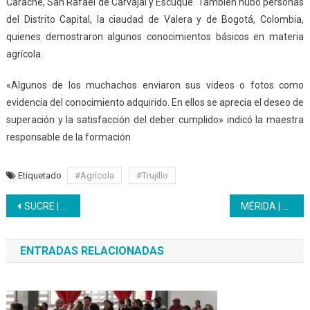
Carache, San Rafael de Carvajal y Escuque. También hubo personas
del Distrito Capital, la ciaudad de Valera y de Bogotá, Colombia,
quienes demostraron algunos conocimientos básicos en materia
agrícola.
«Algunos de los muchachos enviaron sus videos o fotos como
evidencia del conocimiento adquirido. En ellos se aprecia el deseo de
superación y la satisfacción del deber cumplido» indicó la maestra
responsable de la formación
Etiquetado
#Agrícola
#Trujillo
Navegación
SUCRE | Brigada textil exhibe sus productos en feria navideña
MÉRIDA | Trabajadores recibieron botón por años de servicio
de
ENTRADAS RELACIONADAS
entradas