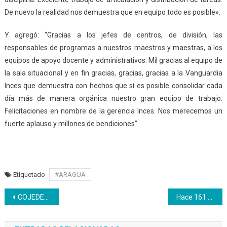
De nuevo la realidad nos demuestra que en equipo todo es posible».
Y agregó: “Gracias a los jefes de centros, de división, las
responsables de programas a nuestros maestros y maestras, a los
equipos de apoyo docente y administrativos. Mil gracias al equipo de
la sala situacional y en fin gracias, gracias, gracias a la Vanguardia
Inces que demuestra con hechos que sí es posible consolidar cada
día más de manera orgánica nuestro gran equipo de trabajo.
Felicitaciones en nombre de la gerencia Inces. Nos merecemos un
fuerte aplauso y millones de bendiciones”.
Etiquetado
#ARAGUA
Navegación
COJEDES | La juventud se sumó al ejercicio de la democracia y defensa de la soberanía
Hace 161 años el pueblo venezolano dio una batalla heróica
de