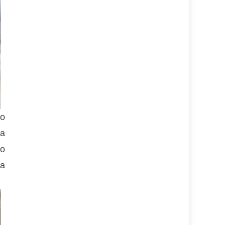
eo
ia
mo
da