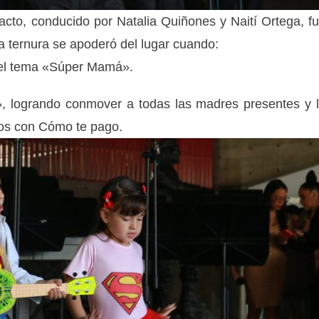
to, conducido por Natalia Quiñones y Naití Ortega, f
 La ternura se apoderó del lugar cuando:
 el tema «Súper Mamá».
, logrando conmover a todas las madres presentes y 
dos con Cómo te pago.