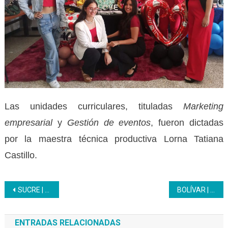
Las unidades curriculares, tituladas
Marketing
empresarial
y
Gestión de eventos
, fueron dictadas
por la maestra técnica productiva Lorna Tatiana
Castillo.
Navegación
SUCRE | Lanzamiento del plan vacacional comunitario Venezuela Ríe 2025
BOLÍVAR | Inces celebra la graduación de bachilleres en el marco de su 66.° aniversario
de
ENTRADAS RELACIONADAS