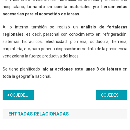
hospitalario,
tomando en cuenta materiales y/o herramientas
necesarias para el acometido de tareas.
A lo interno también se realizó un
análisis de fortalezas
regionales,
es decir, personal con conocimiento en: refrigeración,
sistemas hidráulicos, electricidad, plomería, soldadura, herrería,
carpintería, etc; para poner a disposición inmediata de la presidencia
venezolana la fuerza productiva del Inces.
Se tiene planificado
iniciar acciones este lunes 8 de febrero
en
toda la geografía nacional.
Navegación
COJEDES* | Aprendices inician prácticas en entidades de trabajo
COJEDES* | Asesorías pedagógicas para estudiantes de Contabilidad
de
ENTRADAS RELACIONADAS
entradas