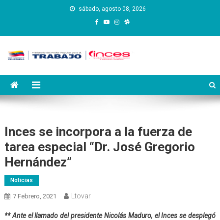
Saltar
sábado, agosto 08, 2026
al
contenido
Instituto Nacional de
Inces
Capacitación y Educación
Socialista
Inces se incorpora a la fuerza de
tarea especial “Dr. José Gregorio
Hernández”
Noticias
Ltovar
7 Febrero, 2021
** Ante el llamado del presidente Nicolás Maduro, el Inces se desplegó