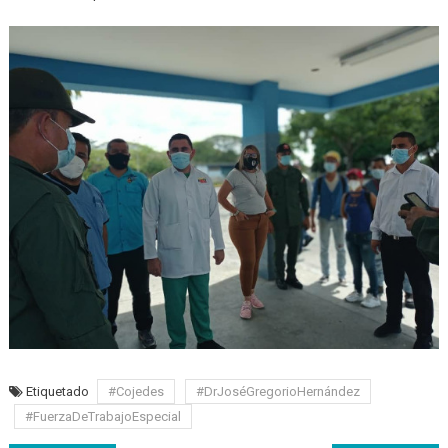
Etiquetado
#Cojedes
#DrJoséGregorioHernández
#FuerzaDeTrabajoEspecial