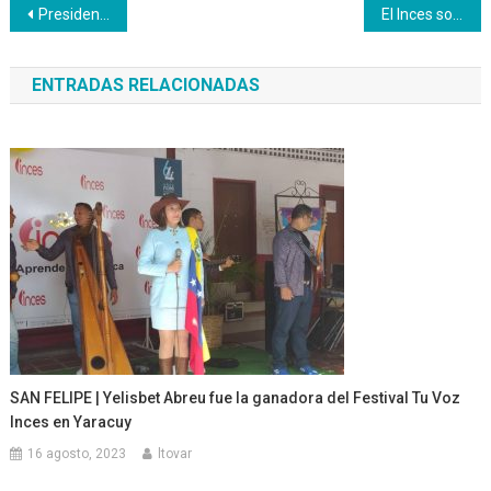
Navegación
Presidente del Inces sostuvo encuentro con autoridades formativas de la República de Mozambique
El Inces sostuvo un encuentro virtual con autoridades formativas de la República de Mozambique
de
ENTRADAS RELACIONADAS
entradas
SAN FELIPE | Yelisbet Abreu fue la ganadora del Festival Tu Voz
Inces en Yaracuy
16 agosto, 2023
ltovar