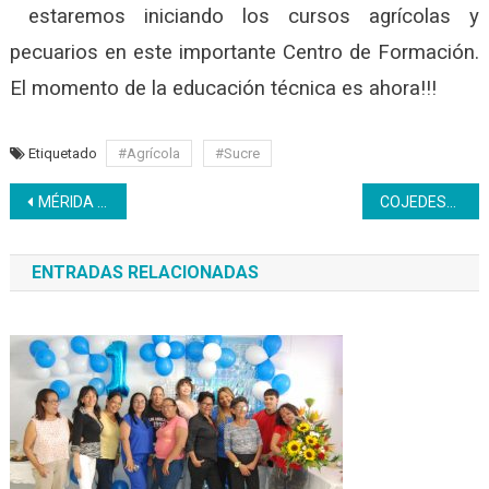
estaremos iniciando los cursos agrícolas y
pecuarios en este importante Centro de Formación.
El momento de la educación técnica es ahora!!!
Etiquetado
#Agrícola
#Sucre
Navegación
MÉRIDA | Congreso Bicentenario de los Pueblos aportará estrategias para mejorar la salud en la entidad
COJEDES* | Acreditación de saberes en entidad de trabajo
de
ENTRADAS RELACIONADAS
entradas